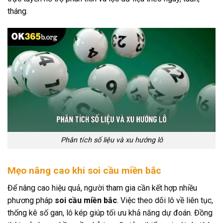
tháng.
Phân tích số liệu và xu hướng lô
Mẹo nâng cao khi soi cầu miền bắc
Để nâng cao hiệu quả, người tham gia cần kết hợp nhiều
phương pháp
soi cầu miền bắc
. Việc theo dõi lô về liên tục,
thống kê số gan, lô kép giúp tối ưu khả năng dự đoán. Đồng