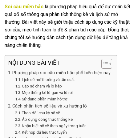
Soi cầu miền bắc
là phương pháp hiệu quả để dự đoán kết
quả xổ số thông qua phân tích thống kê và lịch sử mở
thưởng. Bài viết này sẽ giới thiệu cách áp dụng các kỹ thuật
soi cầu, mẹo tính toán lô đề & phân tích các cặp. Đồng thời,
chúng tôi sẽ hướng dẫn cách tận dụng dữ liệu để tăng khả
năng chiến thắng.
NỘI DUNG BÀI VIẾT
Phương pháp soi cầu miền bắc phổ biến hiện nay
Lịch sử mở thưởng và tần suất
Cặp số chạm và lô kép
Mẹo thống kê lô gan và lô rơi
Sử dụng phần mềm hỗ trợ
Cách phân tích số liệu và xu hướng lô
Theo dõi chu kỳ số về
Áp dụng công thức thống kê
Nhận biết số về theo ngày trong tuần
Kết hợp dữ liệu trực tuyến