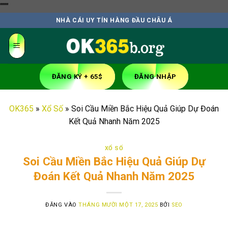
"
""
"
Bỏ
qua
NHÀ CÁI UY TÍN HÀNG ĐẦU CHÂU Á
nội
dung
ĐĂNG KÝ + 65$
ĐĂNG NHẬP
OK365
»
Xổ Số
»
Soi Cầu Miền Bắc Hiệu Quả Giúp Dự Đoán
Kết Quả Nhanh Năm 2025
XỔ SỐ
Soi Cầu Miền Bắc Hiệu Quả Giúp Dự
Đoán Kết Quả Nhanh Năm 2025
ĐĂNG VÀO
THÁNG MƯỜI MỘT 17, 2025
BỞI
SEO