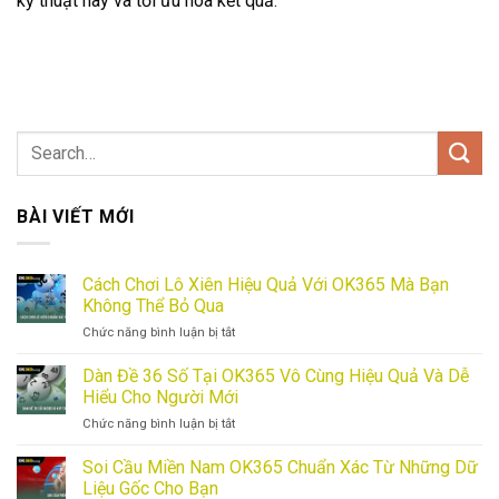
kỹ thuật này và tối ưu hóa kết quả.
BÀI VIẾT MỚI
Cách Chơi Lô Xiên Hiệu Quả Với OK365 Mà Bạn
Không Thể Bỏ Qua
Chức năng bình luận bị tắt
ở
Cách
Chơi
Dàn Đề 36 Số Tại OK365 Vô Cùng Hiệu Quả Và Dễ
Lô
Hiểu Cho Người Mới
Xiên
Chức năng bình luận bị tắt
ở
Hiệu
Dàn
Quả
Đề
Soi Cầu Miền Nam OK365 Chuẩn Xác Từ Những Dữ
Với
36
OK365
Liệu Gốc Cho Bạn