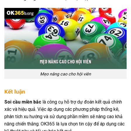
Mẹo nâng cao cho hội viên
Kết luận
Soi cầu miền bắc
là công cụ hỗ trợ dự đoán kết quả chính
xác và hiệu quả. Việc áp dụng các phương pháp thống kê,
phân tích xu hướng và sử dụng phần mềm sẽ nâng cao khả
năng chiến thắng. OK365 là lựa chọn tin cậy để áp dụng các