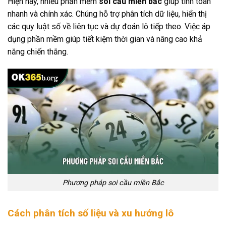
Hiện nay, nhiều phần mềm
soi cầu miền bắc
giúp tính toán
nhanh và chính xác. Chúng hỗ trợ phân tích dữ liệu, hiển thị
các quy luật số về liên tục và dự đoán lô tiếp theo. Việc áp
dụng phần mềm giúp tiết kiệm thời gian và nâng cao khả
năng chiến thắng.
Phương pháp soi cầu miền Bắc
Cách phân tích số liệu và xu hướng lô