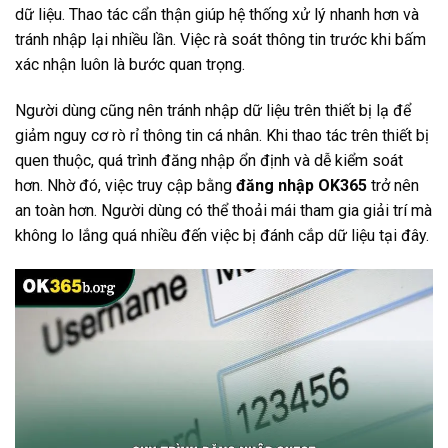
dữ liệu. Thao tác cẩn thận giúp hệ thống xử lý nhanh hơn và
tránh nhập lại nhiều lần. Việc rà soát thông tin trước khi bấm
xác nhận luôn là bước quan trọng.
Người dùng cũng nên tránh nhập dữ liệu trên thiết bị lạ để
giảm nguy cơ rò rỉ thông tin cá nhân. Khi thao tác trên thiết bị
quen thuộc, quá trình đăng nhập ổn định và dễ kiểm soát
hơn. Nhờ đó, việc truy cập bằng
đăng nhập OK365
trở nên
an toàn hơn. Người dùng có thể thoải mái tham gia giải trí mà
không lo lắng quá nhiều đến việc bị đánh cắp dữ liệu tại đây.