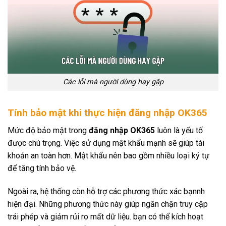
Các lỗi mà người dùng hay gặp
Tính bảo mật khi thực hiện đăng nhập OK365
Mức độ bảo mật trong
đăng nhập OK365
luôn là yếu tố
được chú trọng. Việc sử dụng mật khẩu mạnh sẽ giúp tài
khoản an toàn hơn. Mật khẩu nên bao gồm nhiều loại ký tự
để tăng tính bảo vệ.
Ngoài ra, hệ thống còn hỗ trợ các phương thức xác bạnnh
hiện đại. Những phương thức này giúp ngăn chặn truy cập
trái phép và giảm rủi ro mất dữ liệu. bạn có thể kích hoạt