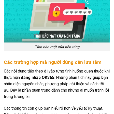
Tính bảo mật của nền tảng
Các trường hợp mà người dùng cần lưu tâm
Các nội dung tiếp theo đi vào từng tình huống quen thuộc khi
thực hiện
đăng nhập OK365
. Những phân tích này giúp
b
ạn
nhận diện nguyên nhân, phương pháp cải thiện và cách tối
ưu. Đây là phần quan trọng dành cho những ai muốn tránh lỗi
trong tương lai.
Các thông tin còn giúp bạn hiểu rõ hơn về yếu tố kỹ thuật.