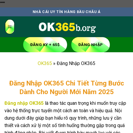
"
""
"
Bỏ
qua
NHÀ CÁI UY TÍN HÀNG ĐẦU CHÂU Á
nội
dung
ĐĂNG KÝ + 65$
ĐĂNG NHẬP
OK365
»
Đăng Nhập OK365
Đăng Nhập OK365 Chi Tiết Từng Bước
Dành Cho Người Mới Năm 2025
Đăng nhập OK365
là thao tác quan trọng khi muốn truy cập
vào hệ thống trực tuyến một cách an toàn và hiệu quả. Nội
dung dưới đây giúp bạn hiểu rõ quy trình, những lưu ý cần
thiết và cách xử lý một số tình huống thường gặp trong quá
trình đăng nhập. Bài viết được trình bày mạch lạc với các