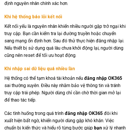
định nguyên nhân chính xác hơn.
Khi hệ thống báo lỗi kết nối
Kết nối yếu là nguyên nhân khiến nhiều người gặp trở ngại khi
truy cập. Bạn cần kiểm tra lại đường truyền hoặc chuyển
sang mạng ổn định hơn. Sau đó thử thực hiện đăng nhập lại.
Nếu thiết bị sử dụng quá lâu chưa khởi động lại, người dùng
cũng nên reset để tối ưu hoạt động.
Khi nhập sai dữ liệu quá nhiều lần
Hệ thống có thể tạm khoá tài khoản nếu
đăng nhập OK365
sai thường xuyên. Điều này nhằm bảo vệ thông tin và tránh
truy cập trái phép. Người dùng chỉ cần chờ thời gian mở lại
để thao tác tiếp.
Các tình huống trong quá trình
đăng nhập OK365
đôi khi
xuất hiện bất ngờ, khiến người dùng gặp khó khăn. Việc
chuẩn bị kiến thức và hiểu rõ từng bước giúp
bạn
xử lý nhanh