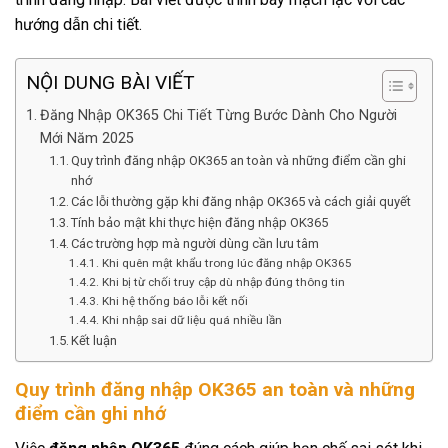
hướng dẫn chi tiết.
NỘI DUNG BÀI VIẾT
Đăng Nhập OK365 Chi Tiết Từng Bước Dành Cho Người
Mới Năm 2025
Quy trình đăng nhập OK365 an toàn và những điểm cần ghi
nhớ
Các lỗi thường gặp khi đăng nhập OK365 và cách giải quyết
Tính bảo mật khi thực hiện đăng nhập OK365
Các trường hợp mà người dùng cần lưu tâm
Khi quên mật khẩu trong lúc đăng nhập OK365
Khi bị từ chối truy cập dù nhập đúng thông tin
Khi hệ thống báo lỗi kết nối
Khi nhập sai dữ liệu quá nhiều lần
Kết luận
Quy trình đăng nhập OK365 an toàn và những
điểm cần ghi nhớ